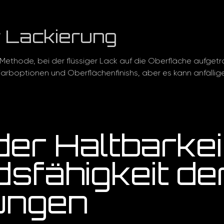
r Lackierung
le Methode, bei der flüssiger Lack auf die Oberfläche aufg
Farboptionen und Oberflächenfinishs, aber es kann anfälliger
der Haltbarkei
sfähigkeit de
ungen