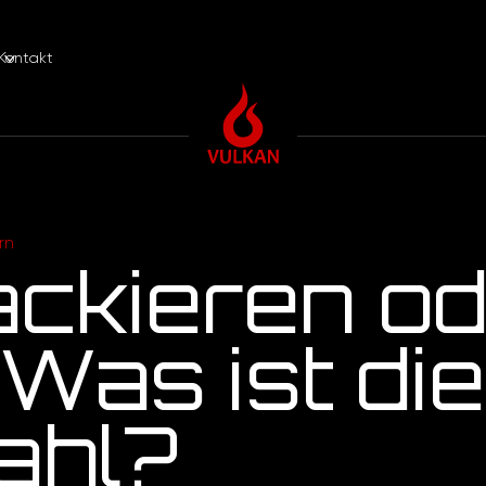
Kontakt
rn
ackieren o
 Was ist die
ahl?