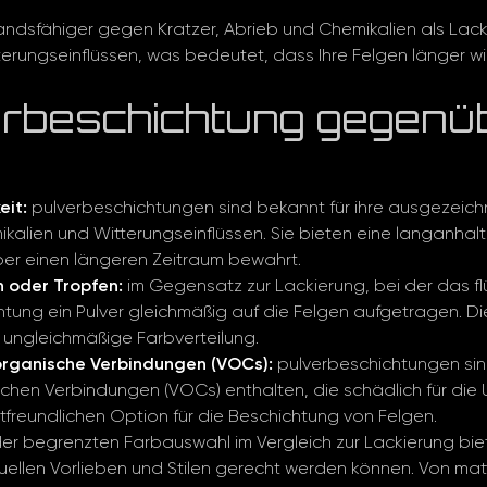
tandsfähiger gegen Kratzer, Abrieb und Chemikalien als Lack
erungseinflüssen, was bedeutet, dass Ihre Felgen länger w
erbeschichtung gegenü
eit:
pulverbeschichtungen sind bekannt für ihre ausgezeich
mikalien und Witterungseinflüssen. Sie bieten eine langanha
er einen längeren Zeitraum bewahrt.
 oder Tropfen:
im Gegensatz zur Lackierung, bei der das fl
htung ein Pulver gleichmäßig auf die Felgen aufgetragen. Di
ungleichmäßige Farbverteilung.
 organische Verbindungen (VOCs):
pulverbeschichtungen sind
schen Verbindungen (VOCs) enthalten, die schädlich für die
tfreundlichen Option für die Beschichtung von Felgen.
der begrenzten Farbauswahl im Vergleich zur Lackierung bie
iduellen Vorlieben und Stilen gerecht werden können. Von mat