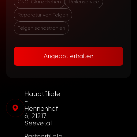
CNC-Glanzdrehen
Reifenservice
Reparatur von Felgen
Felgen sandstrahlen
Angebot erhalten
Hauptfiliale
-
Hennenhof
6, 21217
Seevetal
Partnerfiliale