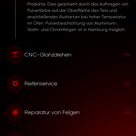
Produkte. Dies geschieht durch das Auftragen von
Pulverfarbe auf die Oberfläche des Teils und
anschließendes Aushärten bei hoher Temperatur
im Ofen. Pulverbeschichtung von Aluminium-,
Stahl- und Chromfelgen ist in Hamburg möglich.
CNC-Glanzdrehen
/02
Eine hochpräzise und automatisierte Technologie,
bei der Diamantwerkzeuge verwendet werden,
Reifenservice
um die Außenseite der Felgen auf Schäden und
/03
Defekte zu behandeln und dünne
Materialschichten zu entfernen. Dieser Service
Dieser Service umfasst die Montage, Demontage,
ermöglicht es, Teile in Hamburg perfekt zu
Auswuchtung, Reparatur von Autoreifen, Lagerung
polieren und ihnen ihr werkseitiges Aussehen
Reparatur von Felgen
und Aufpumpen. Die Fachleute unseres
/04
zurückzugeben.
Unternehmens garantieren Präzision und
Zuverlässigkeit bei allen Arbeiten, um eine
Umfassender Service zur Wiederherstellung
optimale Leistung der Reifen und ein komfortables
beschädigter Felgen. Der Prozess umfasst die