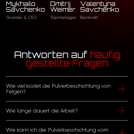
Mykhailo
Dmitrij
Valentyna
Savchenko
Weimer
Savchenko
Gründer & CEO
Topmanager
Bürokraft
Antworten auf
häufig
gestellte Fragen
Wie viel kostet die Pulverbeschichtung von
Felgen?
Die Preise für die Pulverbeschichtung in Hamburg hängen
Wie lange dauert die Arbeit?
von der
Größe der Felgen
ab. Felgen reparieren und
lackieren Preis ist individuell und kann erst nach Prüfung des
Mit Voranmeldung dauert die Arbeit
Wie kann ich die Pulverbeschichtung vom
1-2 Tage
. Wenn Sie sich
Problems und Kenntnis Ihrer Wünsche für die Lösung